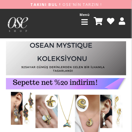
TAKINI BUL !
OSE'NİN TARZIN !
Menü