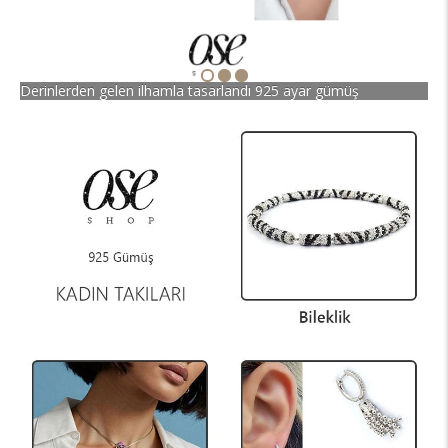
Derinlerden gelen ilhamla tasarlandı 925 ayar gümüş