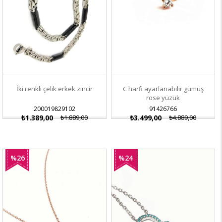
İki renkli çelik erkek zincir
C harfi ayarlanabilir gümüş
rose yüzük
200019829102
91426766
₺1.389,00
₺1.889,00
₺3.499,00
₺4.889,00
%26
%24
İndirim
İndirim