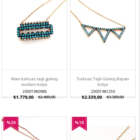
Mavi turkuaz taşlı gümüş
Turkuaz Taşlı Gümüş Bayan
modern kolye
Kolye
20001980988
20001981250
₺1.779,00
₺2.489,00
₺2.339,00
₺3.389,00
%26
%18
İndirim
İndirim