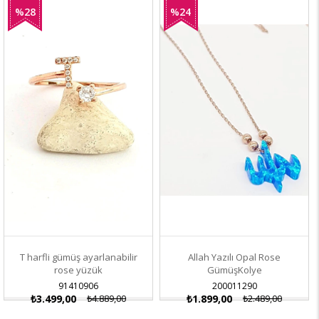
%28
%24
İndirim
İndirim
T harfli gümüş ayarlanabilir
Allah Yazılı Opal Rose
rose yüzük
GümüşKolye
91410906
200011290
₺3.499,00
₺4.889,00
₺1.899,00
₺2.489,00