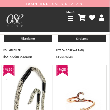
TAKINI BUL !
OSE'NİN TARZIN !
Menü
Filtreleme
Sıralama
YENI GELENLER
FIYATA GÖRE (ARTAN)
FIYATA GÖRE (AZALAN)
STOKTAKILER
%26
%28
İndirim
İndirim