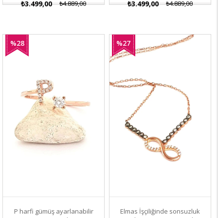
₺3.499,00
₺4.889,00
₺3.499,00
₺4.889,00
%28
%27
İndirim
İndirim
P harfi gümüş ayarlanabilir
Elmas İşçiliğinde sonsuzluk