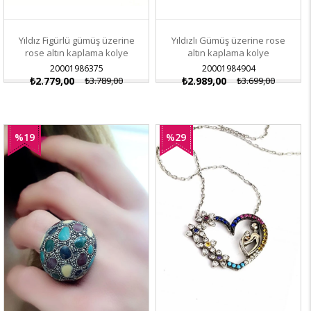
Yıldız Figürlü gümüş üzerine
Yıldızlı Gümüş üzerine rose
rose altın kaplama kolye
altın kaplama kolye
20001986375
20001984904
₺2.779,00
₺3.789,00
₺2.989,00
₺3.699,00
%19
%29
İndirim
İndirim