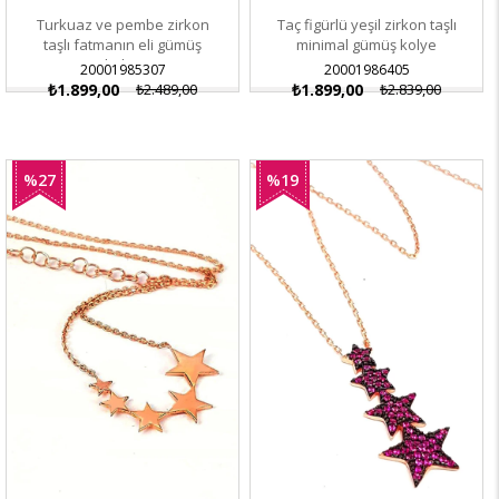
Turkuaz ve pembe zirkon
Taç figürlü yeşil zirkon taşlı
taşlı fatmanın eli gümüş
minimal gümüş kolye
kolye
20001985307
20001986405
₺1.899,00
₺2.489,00
₺1.899,00
₺2.839,00
%27
%19
İndirim
İndirim