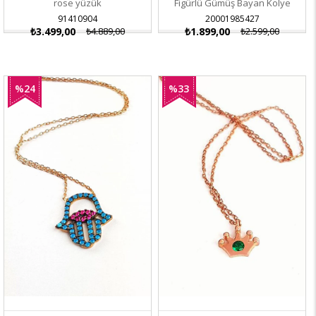
rose yüzük
Figürlü Gümüş Bayan Kolye
91410904
20001985427
₺3.499,00
₺4.889,00
₺1.899,00
₺2.599,00
%24
%33
İndirim
İndirim