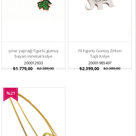
çınar yaprağı figürlü gümüş
Fil Figürlü Gümüş Zirkon
bayan minimal kolye
Taşlı Kolye
200012933
20001985497
₺1.779,00
₺2.389,00
₺2.399,00
₺3.389,00
%21
İndirim