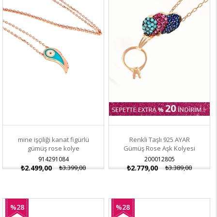
mine işçiliği kanat figürlü
Renkli Taşlı 925 AYAR
gümüş rose kolye
Gümüş Rose Aşk Kolyesi
914291084
200012805
₺2.499,00
₺3.399,00
₺2.779,00
₺3.389,00
%28
%28