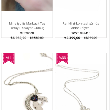
Mine işçiliği Markazit Taş
Renkli zirkon taşlı gümüş
Detaylı 925ayar Gümüş
anne kolyesi
Bombeli Yüzük
92528048
20001987414
₺6.989,90
₺8.589,00
₺2.399,00
₺3.389,00
%4
%33
İndirim
İndirim