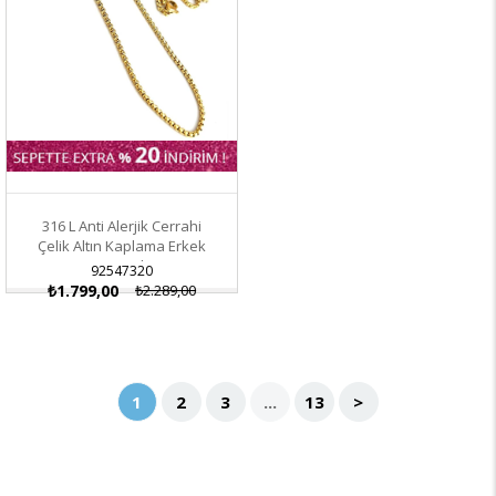
316 L Anti Alerjik Cerrahi
Çelik Altın Kaplama Erkek
Zincir Kolye
92547320
₺1.799,00
₺2.289,00
1
2
3
...
13
>