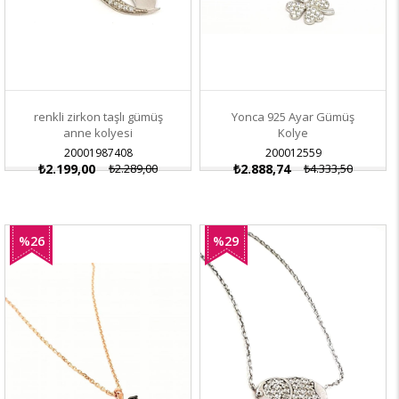
renkli zirkon taşlı gümüş
Yonca 925 Ayar Gümüş
anne kolyesi
Kolye
20001987408
200012559
₺2.199,00
₺2.289,00
₺2.888,74
₺4.333,50
%26
%29
İndirim
İndirim