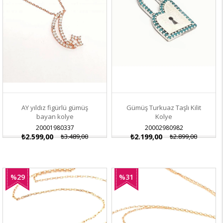
AY yıldız figürlü gümüş
Gümüş Turkuaz Taşlı Kilit
bayan kolye
Kolye
20001980337
20002980982
₺2.599,00
₺3.489,00
₺2.199,00
₺2.899,00
%29
%31
İndirim
İndirim