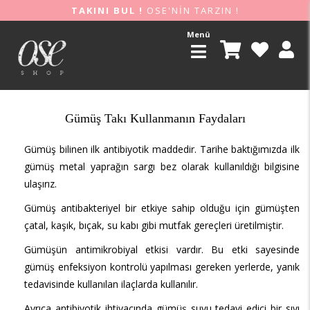
TAKINI BUL !
OSE'NİN TARZIN !
Menü
Gümüş Takı Kullanmanın Faydaları
Gümüş bilinen ilk antibiyotik maddedir. Tarihe baktığımızda ilk
gümüş metal yaprağın sargı bez olarak kullanıldığı bilgisine
ulaşırız.
Gümüş antibakteriyel bir etkiye sahip olduğu için gümüşten
çatal, kaşık, bıçak, su kabı gibi mutfak gereçleri üretilmiştir.
Gümüşün antimikrobiyal etkisi vardır. Bu etki sayesinde
gümüş enfeksiyon kontrolü yapılması gereken yerlerde, yanık
tedavisinde kullanılan ilaçlarda kullanılır.
Ayrıca antibiyotik ihtiyacında gümüş suyu tedavi edici bir sıvı