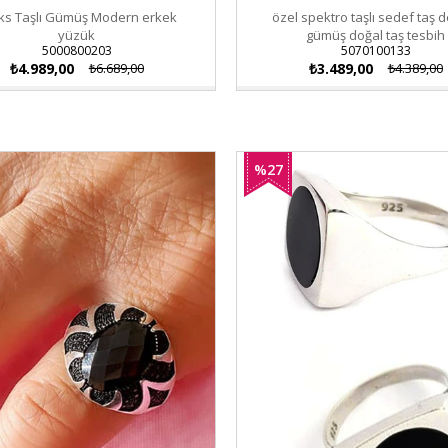
ks Taşlı Gümüş Modern erkek
özel spektro taşlı sedef taş d
yüzük
gümüş doğal taş tesbih
5000800203
5070100133
₺4.989,00
₺6.689,00
₺3.489,00
₺4.389,00
%27
İndirim