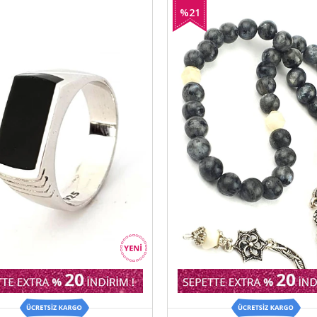
%21
İndirim