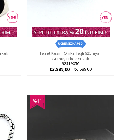
Erkek
Faset Kesim Oniks Taşlı 925 ayar
Gümüş Erkek Yüzük
92519056
₺3.889,00
₺5.589,00
%11
İndirim