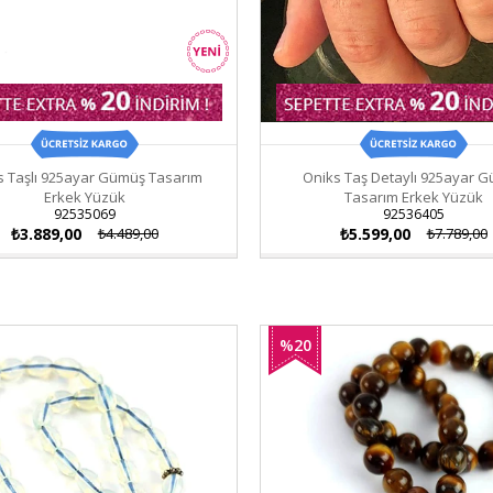
s Taşlı 925ayar Gümüş Tasarım
Oniks Taş Detaylı 925ayar 
Erkek Yüzük
Tasarım Erkek Yüzük
92535069
92536405
₺3.889,00
₺4.489,00
₺5.599,00
₺7.789,00
%20
İndirim