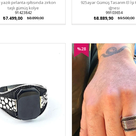
 yazılı pırlanta ışıltısında zirkon
925ayar Gümüş Tasarım El İşi 
taşlı gümüş kolye
iğnesi
91423842
99103654
₺7.499,00
₺8.899,00
₺8.889,90
₺9.500,00
%28
İndirim