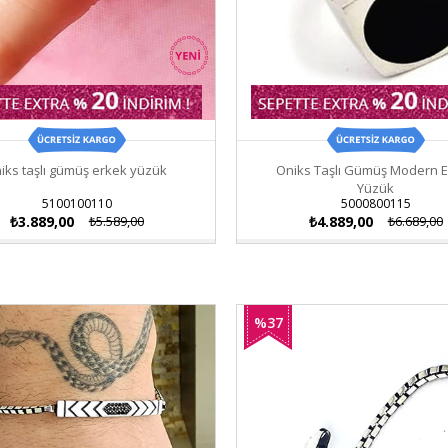
iks taşlı gümüş erkek yüzük
Oniks Taşlı Gümüş Modern 
Yüzük
5100100110
5000800115
₺3.889,00
₺5.589,00
₺4.889,00
₺6.689,00
%37
İndirim