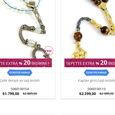
Çelik detaylı ay taşı tesbih
Kaplan gözü taşlı tesbih
5060100154
5060100110
₺1.799,00
₺2.889,00
₺2.399,00
₺2.989,00