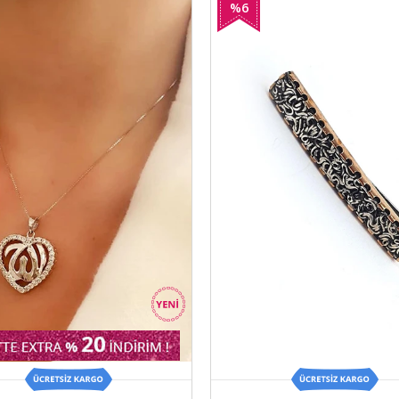
%6
İndirim