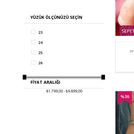
YÜZÜK ÖLÇÜNÜZÜ SEÇIN
23
24
on
25
26
FIYAT ARALIĞI
₺1.799,00 - ₺9.899,00
%36
İndirim