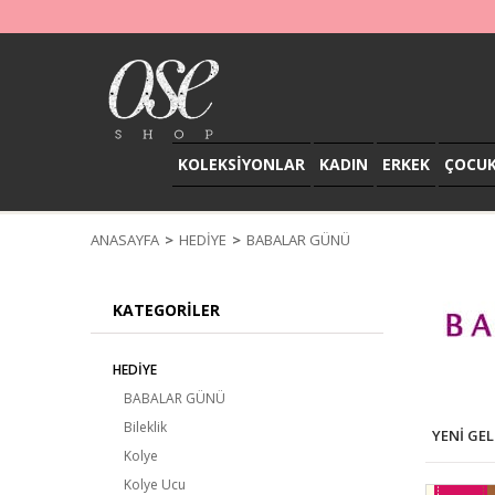
KOLEKSİYONLAR
KADIN
ERKEK
ÇOCU
ANASAYFA
HEDİYE
BABALAR GÜNÜ
KATEGORILER
HEDİYE
BABALAR GÜNÜ
Bileklik
YENI GE
Kolye
Kolye Ucu