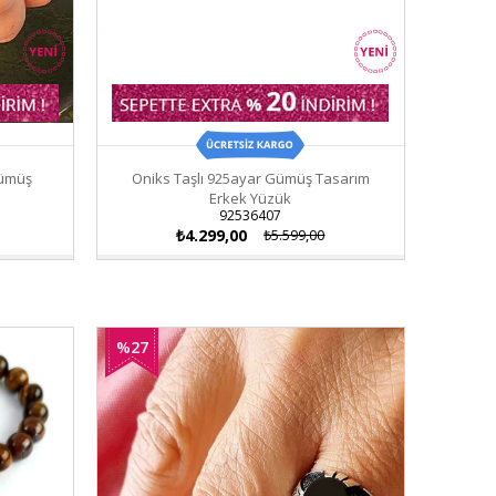
Gümüş
Oniks Taşlı 925ayar Gümüş Tasarım
Erkek Yüzük
92536407
₺4.299,00
₺5.599,00
%27
İndirim