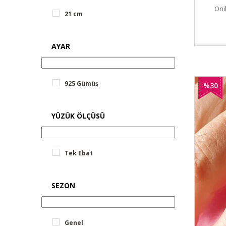
Oni
21 cm
AYAR
925 Gümüş
%30
İndirim
YÜZÜK ÖLÇÜSÜ
Tek Ebat
SEZON
Genel