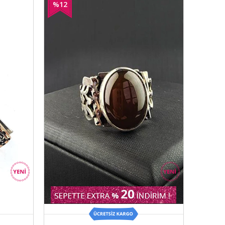
%12
İndirim