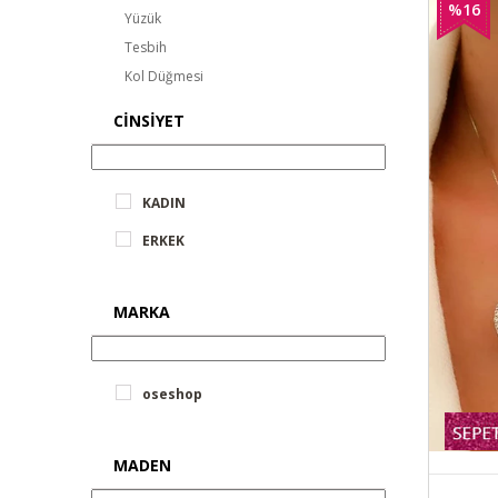
%16
Yüzük
Tesbih
İndirim
Kol Düğmesi
Kombin Takılar
CINSIYET
Şans Takıları
Kelebek Takılar
Yıldızlı Takılar
KADIN
Sonsuzluk Takıları
ERKEK
Kalpli Takılar
Bebek Hediyeleri
DOĞUM GÜNÜ
MARKA
ÖĞRETMENLER GÜNÜ
YENI YIL HEDİYELERİ
SEVGİLİLER GÜNÜ
oseshop
ANNELER GÜNÜ
MADEN