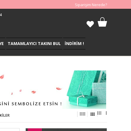
Siparişim Nerede?
4
YE
TAMAMLAYICI TAKINI BUL
İNDİRİM !
KILER