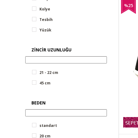
%25
Kolye
İndirim
Tesbih
Yüzük
ZINCIR UZUNLUĞU
21 - 22 cm
45 cm
BEDEN
standart
20 cm