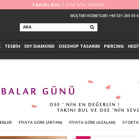
TAKINI BUL !
OSE'NİN TARZIN !
MÜŞTERİ HİZMETLERİ +90 531 265 00 6
K
TESBİH
SKY DIAMOND
OSESHOP TASARIM
PIERCING
HEDİ
LENLER
FIYATA GÖRE (ARTAN)
FIYATA GÖRE (AZALAN)
STOKTA