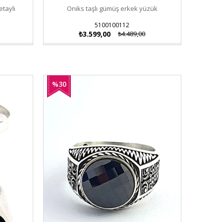
etaylı
Oniks taşlı gümüş erkek yüzük
5100100112
₺3.599,00
₺4.489,00
%30
İndirim