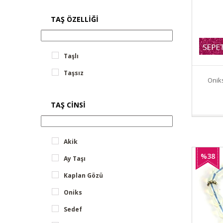
TAŞ ÖZELLIĞI
Taşlı
Taşsız
Onik
TAŞ CINSI
Akik
%38
Ay Taşı
İndirim
Kaplan Gözü
Oniks
Sedef