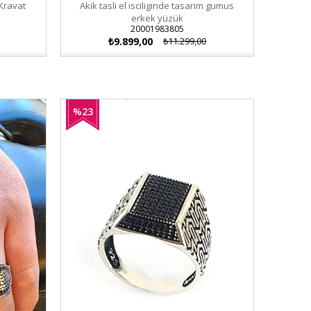
Kravat
Akik tasli el isciliginde tasarim gumus
erkek yüzük
20001983805
₺9.899,00
₺11.299,00
%23
İndirim