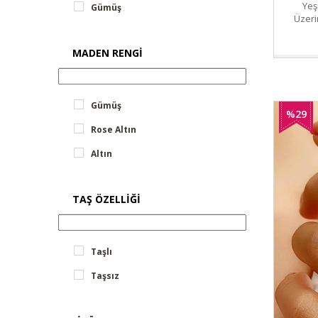
Yeş
Markazit Koleksiyonu
Gümüş
Üzeri
Bohem Koleksiyonu
Baget Koleksiyonu
MADEN RENGI
Bonita Koleksiyonu | Tatlı Zarafet
Minimal Koleksiyonu
Nazar Boncuğu Koleksiyonu
Gümüş
%29
Harf Koleksiyonu
Rose Altın
Müzik-Sanat-Hobi Koleksiyonu
İndirim
Altın
Cumhuriyet Koleksiyonu
Motorcu Takıları | Asi Ruhun Işıltısı
Man Style By OSESHOP | Sade ve Şık
TAŞ ÖZELLIĞI
Erkek Takıları
Taşlı
Taşsız