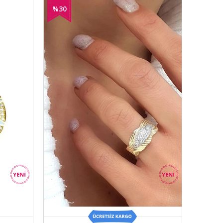
%30
İndirim