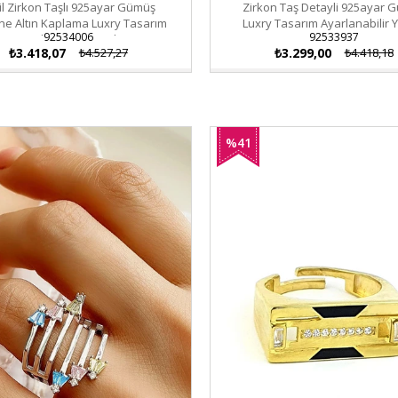
il Zirkon Taşlı 925ayar Gümüş
Zirkon Taş Detayli 925ayar 
ne Altın Kaplama Luxry Tasarım
Luxry Tasarım Ayarlanabilir 
92534006
92533937
Ayarlanabilir Yüzük
₺3.418,07
₺4.527,27
₺3.299,00
₺4.418,18
%41
İndirim