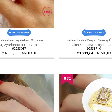
kli zirkon taş detaylı 925ayar
Zirkon Tasli 925ayar Gümüş Ü
ş Ayarlanabilir Luxry Tasarım
Altın Kaplama Luxry Tasa
92533017
92533710
Yüzük
Ayarlanabilir Yüzük
₺4.889,00
₺6.889,00
₺3.231,64
₺5.509,09
%32
İndirim