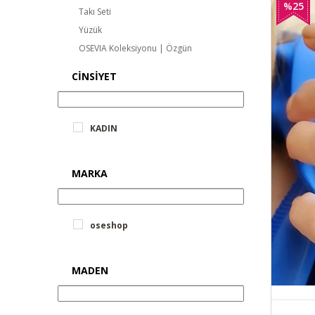
%25
Takı Seti
Yüzük
İndirim
OSEVIA Koleksiyonu | Özgün
Dokunuşlar
CINSIYET
OSEAN MYSTIQUE Koleksiyonu
Masculine Trace | Tasarım Erkek
Takıları
KADIN
Aqua Koleksiyonu
Doğal Taş Koleksiyonu
MARKA
İnci ve Sedef Koleksiyonu
Pırlanta Montür Koleksiyonu
OSE Exclusive Koleksiyonu
oseshop
İtalyan Koleksiyonu
Swarovski Taşı Koleksiyonu
Flora by OSESHOP | Işıltısında Doğa
MADEN
Saklı
Elmas Montür Koleksiyonu