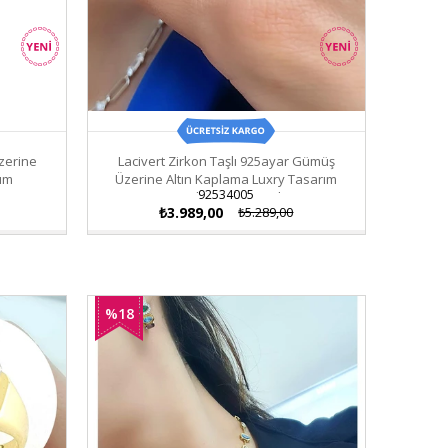
zerine
Lacivert Zirkon Taşlı 925ayar Gümüş
rım
Üzerine Altın Kaplama Luxry Tasarım
92534005
Ayarlanabilir Yüzük
₺3.989,00
₺5.289,00
%18
İndirim