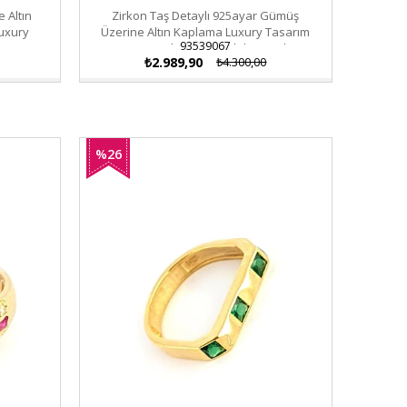
 Altın
Zirkon Taş Detaylı 925ayar Gümüş
Luxury
Üzerine Altın Kaplama Luxury Tasarım
93539067
u
Tüy Figürlü Ayarlanabilir Yüzük
₺2.989,90
₺4.300,00
%26
İndirim