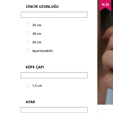
%38
ZINCIR UZUNLUĞU
İndirim
35 cm
45 cm
50 cm
Ayarlanabilir
KÜPE ÇAPI
1,5 cm
AYAR