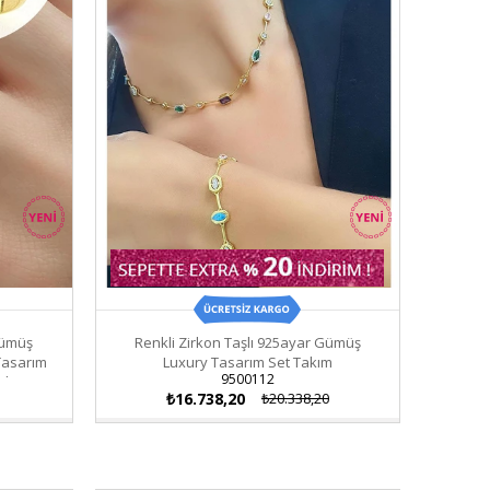
Gümüş
Renkli Zirkon Taşlı 925ayar Gümüş
Tasarım
Luxury Tasarım Set Takım
9500112
ük
₺16.738,20
₺20.338,20