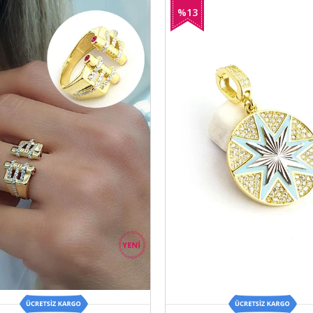
%13
İndirim