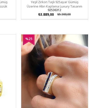
Gümüş
Yeşil Zirkon Taşlı 925ayar Gümüş
Yüzük
Üzerine Altın Kaplama Luxury Tasarım
92536312
Yüzük
₺3.889,00
₺5.300,00
%25
İndirim