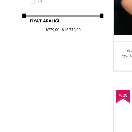
17
FIYAT ARALIĞI
₺779,00 - ₺16.739,00
92
Ayarl
%26
İndirim