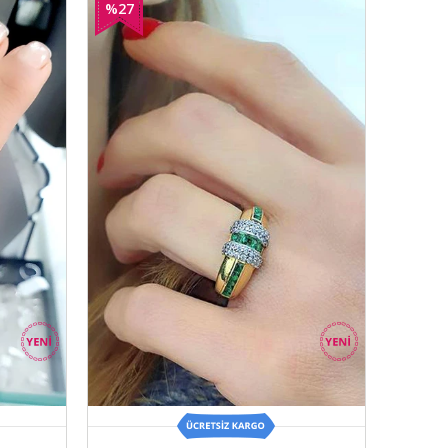
%27
İndirim