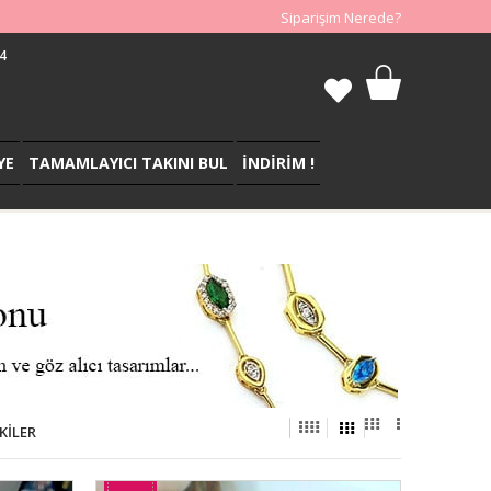
Siparişim Nerede?
4
YE
TAMAMLAYICI TAKINI BUL
İNDİRİM !
KILER