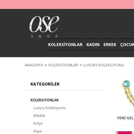
KOLEKSİYONLAR
KADIN
ERKEK
ÇOCU
ANASAYFA
KOLEKSİYONLAR
LUXURY KOLEKSIYONU
KATEGORILER
KOLEKSİYONLAR
Luxury Koleksiyonu
Bileklik
YENI GE
Kolye
Küpe