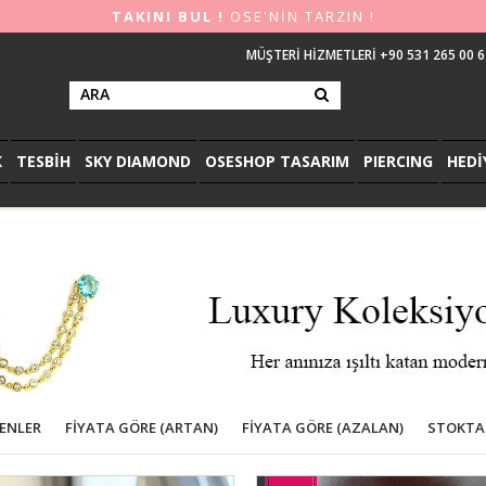
TAKINI BUL !
OSE'NİN TARZIN !
MÜŞTERİ HİZMETLERİ +90 531 265 00 6
K
TESBİH
SKY DIAMOND
OSESHOP TASARIM
PIERCING
HEDİ
LENLER
FIYATA GÖRE (ARTAN)
FIYATA GÖRE (AZALAN)
STOKTA