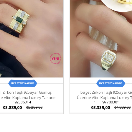
il Zirkon Taşlı 925ayar Gümüş
baget Zirkon Taşlı 925ayar 
ne Altın Kaplama Luxury Tasarım
Üzerine Altın Kaplama Luxury 
92536314
97700301
Ayarlanabilir Yüzük
Ayarlanabilir Şovalye Yüz
₺3.889,00
₺5.289,00
₺3.339,00
₺4.889,00