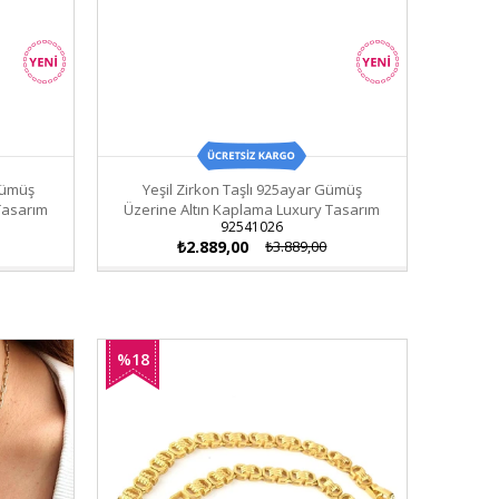
Gümüş
Yeşil Zirkon Taşlı 925ayar Gümüş
Tasarım
Üzerine Altın Kaplama Luxury Tasarım
92541026
Yüzük
₺2.889,00
₺3.889,00
%18
İndirim