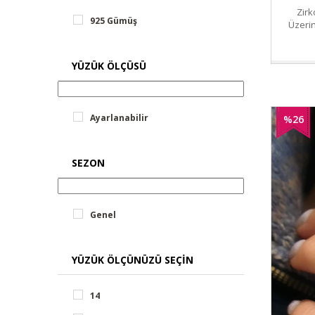
Zirk
925 Gümüş
Üzeri
YÜZÜK ÖLÇÜSÜ
Ayarlanabilir
%26
İndirim
SEZON
Genel
YÜZÜK ÖLÇÜNÜZÜ SEÇIN
14