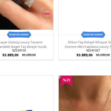
5ayar Gümüş Luxury Tasarım
Zirkon Taş Detaylı 925ayar 
anabilir Baget Taş detaylı Yüzük
Üzerine Altın Kaplama Luxury 
92539103
92541027
Ayarlanabilir Yüzük
₺3.889,00
₺5.289,00
₺3.889,00
₺5.289,00
%25
İndirim