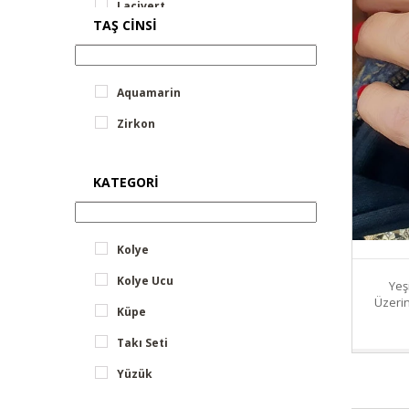
Lacivert
TAŞ CINSI
Renkli
Aquamarin
Zirkon
KATEGORI
Kolye
Kolye Ucu
Yeş
Üzeri
Küpe
Takı Seti
Yüzük