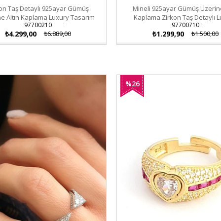
on Taş Detaylı 925ayar Gümüş
Mineli 925ayar Gümüş Üzerine
ne Altın Kaplama Luxury Tasarım
Kaplama Zirkon Taş Detaylı 
97700210
97700710
Ayarlanabilir Yüzük
Tasarım Trend Kolye Uc
₺4.299,00
₺6.889,00
₺1.299,90
₺1.500,00
%26
İndirim