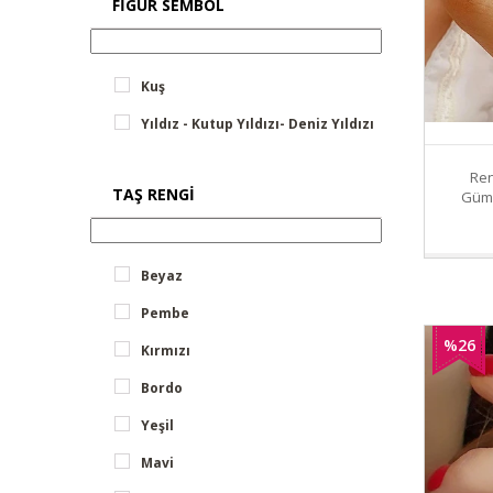
FIGÜR SEMBOL
Kuş
Yıldız - Kutup Yıldızı- Deniz Yıldızı
Ren
TAŞ RENGI
Gümü
Beyaz
Pembe
%26
Kırmızı
İndirim
Bordo
Yeşil
Mavi