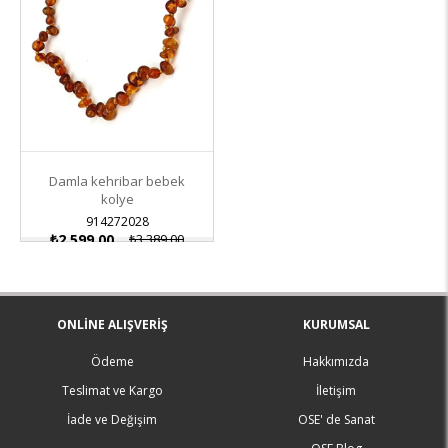
Damla kehribar bebek
kolye
914272028
₺2.599,00
₺3.389,00
ONLINE ALIŞVERIŞ
KURUMSAL
Ödeme
Hakkımızda
Teslimat ve Kargo
İletişim
İade ve Değişim
OSE' de Sanat