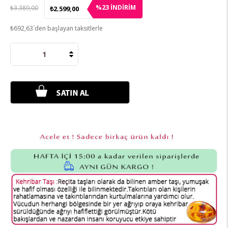
23
%
İNDIRIM
₺3.389,00
₺2.599,00
₺692,63
`den başlayan taksitlerle