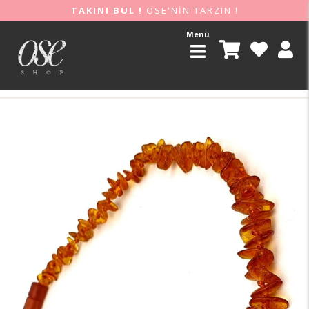
TAKINI BUL !
OSE'NİN TARZIN !
Menü