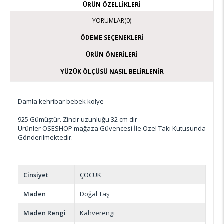
ÜRÜN ÖZELLIKLERI
YORUMLAR
(0)
ÖDEME SEÇENEKLERI
ÜRÜN ÖNERILERI
YÜZÜK ÖLÇÜSÜ NASIL BELIRLENIR
Damla kehribar bebek kolye
925 Gümüştür. Zincir uzunluğu 32 cm dir
Ürünler OSESHOP mağaza Güvencesi İle Özel Takı Kutusunda
Gönderilmektedir.
Cinsiyet
ÇOCUK
Maden
Doğal Taş
Maden Rengi
Kahverengi