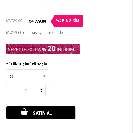
39
%
İNDIRIM
₺7.789,00
₺4.779,00
₺1.273,60
`den başlayan taksitlerle
Yüzük Ölçünüzü seçin