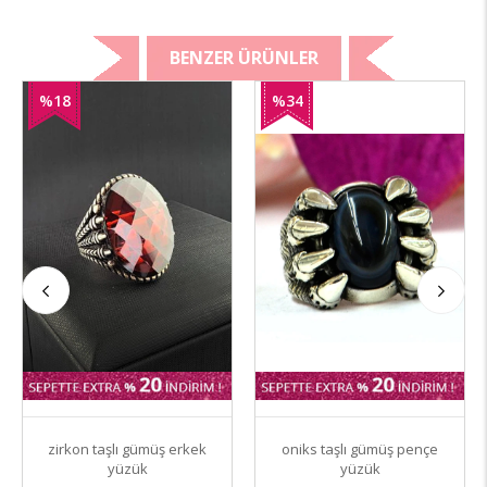
BENZER ÜRÜNLER
%18
%34
İndirim
İndirim
zirkon taşlı gümüş erkek
oniks taşlı gümüş pençe
yüzük
yüzük