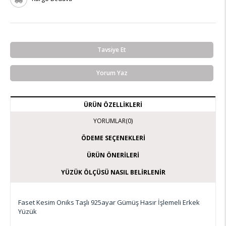
Tavsiye Et
Yorum Yaz
ÜRÜN ÖZELLIKLERI
YORUMLAR
(0)
ÖDEME SEÇENEKLERI
ÜRÜN ÖNERILERI
YÜZÜK ÖLÇÜSÜ NASIL BELIRLENIR
Faset Kesim Oniks Taşlı 925ayar Gümüş Hasır İşlemeli Erkek
Yüzük