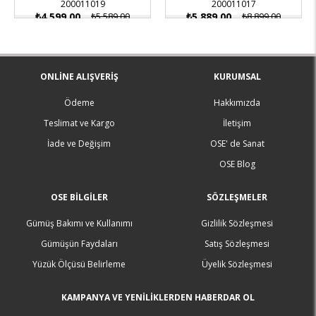
200011019
200011017
₺4.599,00
₺5.589,00
₺5.889,00
₺8.899,00
ONLINE ALIŞVERIŞ
KURUMSAL
Ödeme
Hakkımızda
Teslimat ve Kargo
İletişim
İade ve Değişim
OSE' de Sanat
OSE Blog
OSE BILGILER
SÖZLEŞMELER
Gümüş Bakımı ve Kullanımı
Gizlilik Sözleşmesi
Gümüşün Faydaları
Satış Sözleşmesi
Yüzük Ölçüsü Belirleme
Üyelik Sözleşmesi
KAMPANYA VE YENİLİKLERDEN HABERDAR OL