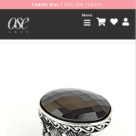
TAKINI BUL !
OSE'NİN TARZIN !
Menü