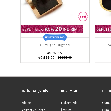
Gümüş Kol Düğmesi
Siy
9020240155
₺2.599,00
₺3.389,00
ONLINE ALIŞVERIŞ
KURUMSAL
OSE B
Ödeme
Hakkımızda
Gümüş
Teslimat ve Kargo
İletişim
Gümüş