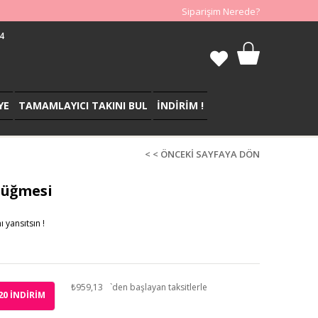
Siparişim Nerede?
4
YE
TAMAMLAYICI TAKINI BUL
İNDİRİM !
< < ÖNCEKI SAYFAYA DÖN
düğmesi
 yansıtsın !
₺959,13
`den başlayan taksitlerle
20
İNDIRIM