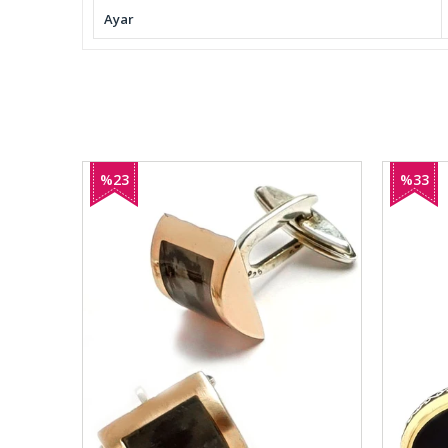
Ayar
%23
%33
İndirim
İndirim