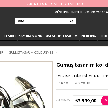
TAKINI BUL !
OSE'NİN TARZIN !
MÜŞTERİ HİZMETLERİ +90 531 265 00 6
K
TESBİH
SKY DIAMOND
OSESHOP TASARIM
PIERCING
HEDİ
ERI
GÜMÜŞ TASARIM KOL DÜĞMESI
Gümüş tasarım kol 
OSE SHOP ... Takını Bul OSE 'NİN Tarzını
(9020240143)
₺3.599,00
%
₺4.489,00