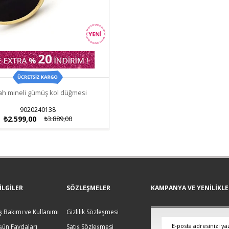
ah mineli gümüş kol düğmesi
9020240138
₺2.599,00
₺3.889,00
ILGILER
SÖZLEŞMELER
KAMPANYA VE YENİLİKL
 Bakımı ve Kullanımı
Gizlilik Sözleşmesi
ün Faydaları
Satış Sözleşmesi