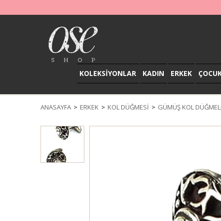
KOLEKSİYONLAR
KADIN
ERKEK
ÇOCU
ANASAYFA
ERKEK
KOL DÜĞMESİ
GÜMÜŞ KOL DÜĞMEL