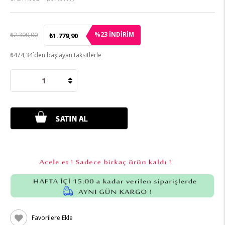
23
%
İNDIRIM
₺2.300,00
₺1.779,90
₺474,34
`den başlayan taksitlerle
Favorilere Ekle