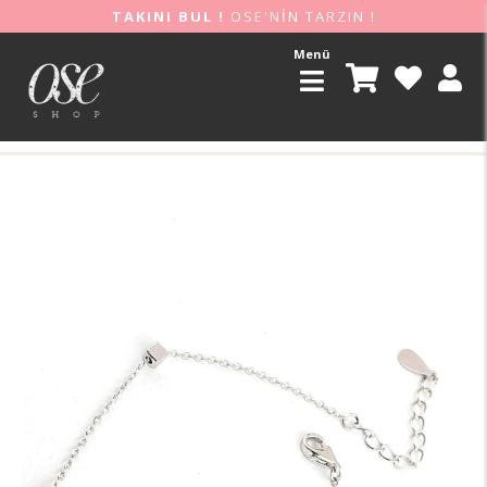
TAKINI BUL !
OSE'NİN TARZIN !
Menü