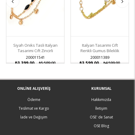
Siyah Oniks Tasli Italyan
Italyan Tasarimi Cift
Tasarimi Cift Zincirli
Renkli Gumus Bileklik
Bileklik
200011541
200011389
₺3.399,00
₺5.589,00
₺3.599,00
₺4.599,00
ONLINE ALIŞVERIŞ
KURUMSAL
Ödeme
Hakkımızda
Teslimat ve Kargo
İletişim
İade ve Değişim
OSE' de Sanat
OSE Blog