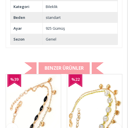
Kategori
Bileklik
Beden
standart
Ayar
925 Gümüş
Sezon
Genel
BENZER ÜRÜNLER
%39
%22
İndirim
İndirim