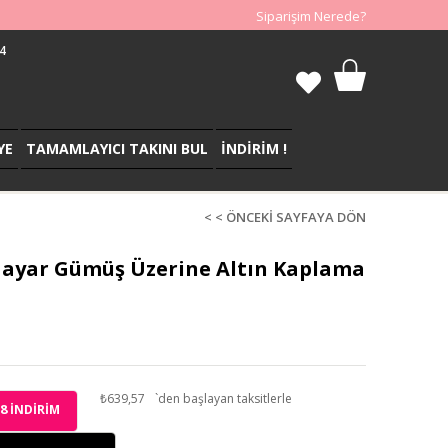
Siparişim Nerede?
4
YE
TAMAMLAYICI TAKINI BUL
İNDİRİM !
< < ÖNCEKI SAYFAYA DÖN
5 ayar Gümüş Üzerine Altın Kaplama
₺639,57
`den başlayan taksitlerle
8
İNDIRIM