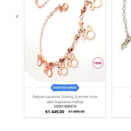
İtalyan tasarımı Gümüş Üzerine rose
altın kaplama Halhal
20001986676
₺1.449,00
₺1.889,00