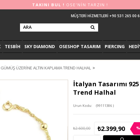
TAKINI BUL !
OSE'NİN TARZIN !
MÜŞTERİ HİZMETLERİ +90 531 265 00 6
K
TESBİH
SKY DIAMOND
OSESHOP TASARIM
PIERCING
HEDİ
R GÜMÜŞ ÜZERINE ALTIN KAPLAMA TREND HALHAL
İtalyan Tasarımı 92
Trend Halhal
(99111386 )
₺2.399,90
%
₺2.600,00