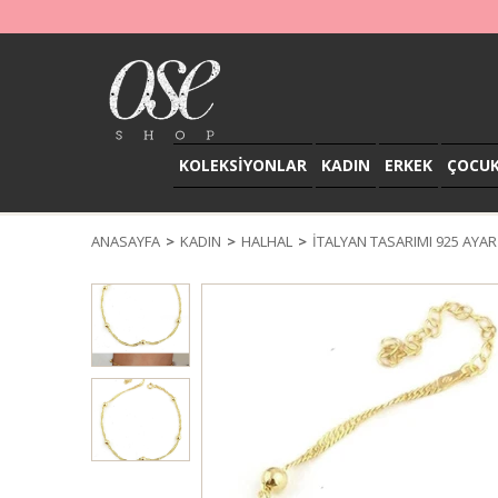
KOLEKSİYONLAR
KADIN
ERKEK
ÇOCU
ANASAYFA
KADIN
HALHAL
İTALYAN TASARIMI 925 AYA