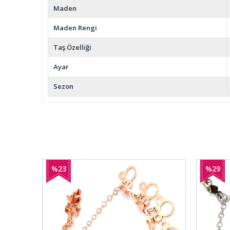
Maden
Maden Rengi
Taş Özelliği
Ayar
Sezon
%23
%29
İndirim
İndirim