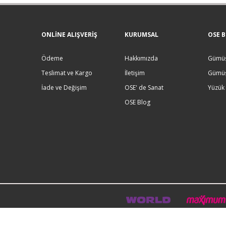
ONLINE ALIŞVERIŞ
KURUMSAL
OSE B
Ödeme
Hakkımızda
Gümüş
Teslimat ve Kargo
İletişim
Gümüş
İade ve Değişim
OSE' de Sanat
Yüzük
OSE Blog