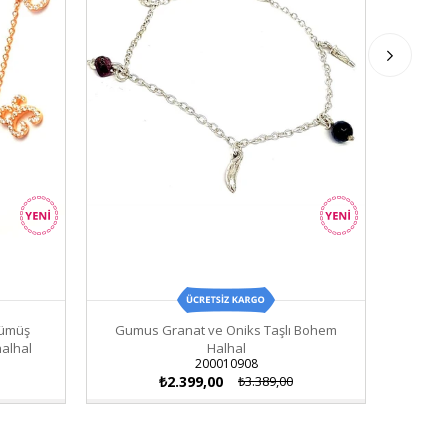
 Gümüş
Gumus Granat ve Oniks Taşlı Bohem
Ay
halhal
Halhal
200010908
₺2.399,00
₺3.389,00