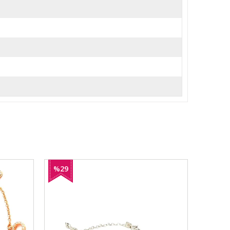
%29
%23
İndirim
İndirim