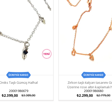
Oniks Taşlı Gümüş Halhal
Zirkon taşlı italyan tasarımı
Üzerine rose altın kaplamalı 
20001986679
20001986680
₺2.399,00
₺3.389,00
₺2.299,00
₺2.779,00