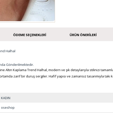
ÖDEME SEÇENEKLERI
ÜRÜN ÖNERILERI
end Halhal
nda Gönderilmektedir.
e Altın Kaplama Trend Halhal, modern ve şık detaylarıyla stilinizi tamamlar.
tamda zarif bir duruş sergiler. Hafif yapısı ve zamansız tasarımıyla tak
KADIN
oseshop