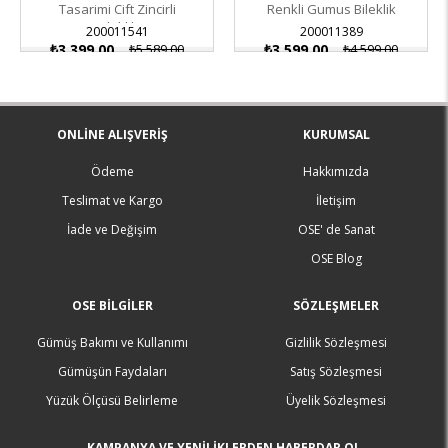
Tasarimi Cift Zincirli
Renkli Gumus Bileklik
Bileklik
200011541
200011389
₺3.399,00
₺5.589,00
₺3.599,00
₺4.599,00
ONLINE ALIŞVERIŞ
KURUMSAL
Ödeme
Hakkımızda
Teslimat ve Kargo
İletişim
İade ve Değişim
OSE' de Sanat
OSE Blog
OSE BILGILER
SÖZLEŞMELER
Gümüş Bakımı ve Kullanımı
Gizlilik Sözleşmesi
Gümüşün Faydaları
Satış Sözleşmesi
Yüzük Ölçüsü Belirleme
Üyelik Sözleşmesi
KAMPANYA VE YENİLİKLERDEN HABERDAR OL