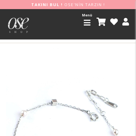
TAKINI BUL !
OSE'NİN TARZIN !
Menü