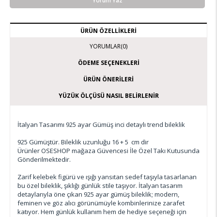
Yorum Yaz
ÜRÜN ÖZELLIKLERI
YORUMLAR
(0)
ÖDEME SEÇENEKLERI
ÜRÜN ÖNERILERI
YÜZÜK ÖLÇÜSÜ NASIL BELIRLENIR
İtalyan Tasarımı 925 ayar Gümüş inci detaylı trend bileklik
925 Gümüştür. Bileklik uzunluğu 16 + 5 cm dir
Ürünler OSESHOP mağaza Güvencesi İle Özel Takı Kutusunda
Gönderilmektedir.
Zarif kelebek figürü ve ışığı yansıtan sedef taşıyla tasarlanan
bu özel bileklik, şıklığı günlük stile taşıyor. İtalyan tasarım
detaylarıyla öne çıkan 925 ayar gümüş bileklik; modern,
feminen ve göz alıcı görünümüyle kombinlerinize zarafet
katıyor. Hem günlük kullanım hem de hediye seçeneği için