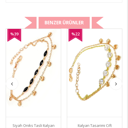
BENZER ÜRÜNLER
%39
%22
İndirim
İndirim
Siyah Oniks Tasli Italyan
Italyan Tasarimi Cift