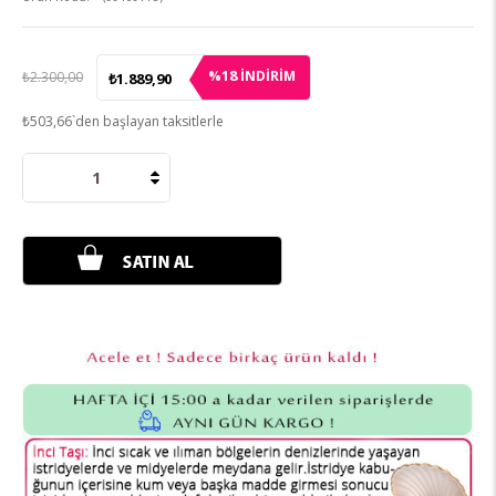
18
%
İNDIRIM
₺2.300,00
₺1.889,90
₺503,66
`den başlayan taksitlerle