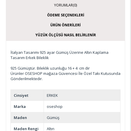
YORUMLAR
(0)
ÖDEME SEÇENEKLERI
ÜRÜN ÖNERILERI
YÜZÜK ÖLÇÜSÜ NASIL BELIRLENIR
İtalyan Tasarımı 925 ayar Gümüş Üzerine Altın Kaplama
Tasarım Erkek Bileklik
925 Gümüştür. Bileklik uzunluğu 16 + 4 cm dir
Ürünler OSESHOP mağaza Güvencesi İle Özel Takı Kutusunda
Gönderilmektedir.
Cinsiyet
ERKEK
Marka
oseshop
Maden
Gümüş
Maden Rengi
Altın