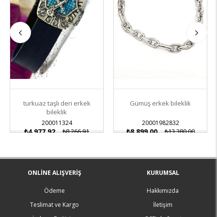
turkuaz taşlı deri erkek
Gümüş erkek bileklik
bileklik
200011324
20001982832
₺4.977,92
₺8.266,91
₺8.899,00
₺13.380,00
ONLINE ALIŞVERIŞ
KURUMSAL
Ödeme
Hakkımızda
Teslimat ve Kargo
İletişim