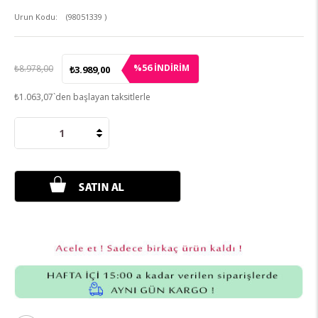
(98051339 )
56
%
İNDIRIM
₺8.978,00
₺3.989,00
₺1.063,07
`den başlayan taksitlerle