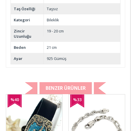
Taş Özelliği
Taşsız
Kategori
Bileklik
Zincir
19 - 20 cm
Uzunluğu
Beden
21 cm
Ayar
925 Gümüş
BENZER ÜRÜNLER
%40
%33
İndirim
İndirim