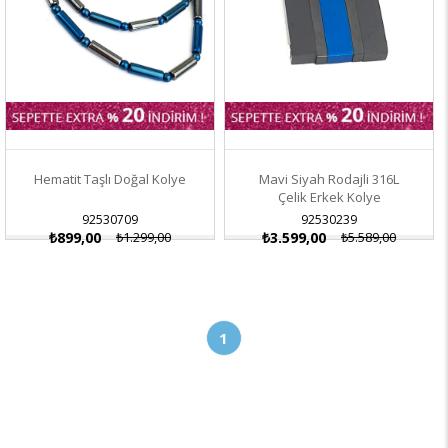
Hematit Taşlı Doğal Kolye
Mavi Siyah Rodajli 316L
Çelik Erkek Kolye
92530709
92530239
₺899,00
₺1.299,00
₺3.599,00
₺5.589,00
1