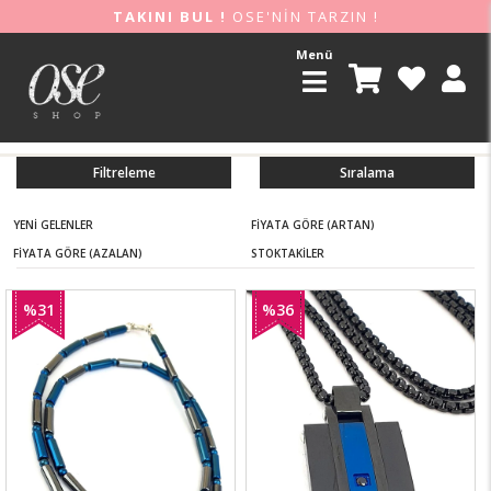
TAKINI BUL !
OSE'NİN TARZIN !
Menü
Filtreleme
Sıralama
YENI GELENLER
FIYATA GÖRE (ARTAN)
FIYATA GÖRE (AZALAN)
STOKTAKILER
%31
%36
İndirim
İndirim