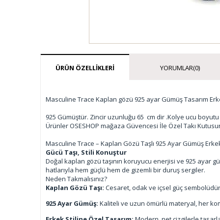
ÜRÜN ÖZELLIKLERI
YORUMLAR
(0)
Masculine Trace Kaplan gözü 925 ayar Gümüş Tasarım Erk
925 Gümüştür. Zincir uzunluğu 65 cm dir .Kolye ucu boyutu 
Ürünler OSESHOP mağaza Güvencesi İle Özel Takı Kutusu
Masculine Trace – Kaplan Gözü Taşlı 925 Ayar Gümüş Erke
Gücü Taşı, Stili Konuştur
Doğal kaplan gözü taşının koruyucu enerjisi ve 925 ayar güm
hatlarıyla hem güçlü hem de gizemli bir duruş sergiler.
Neden Takmalısınız?
Kaplan Gözü Taşı:
Cesaret, odak ve içsel güç sembolüdür.
925 Ayar Gümüş:
Kaliteli ve uzun ömürlü materyal, her kom
Erkek Stiline Özel Tasarım:
Modern, net çizgilerle tasarla