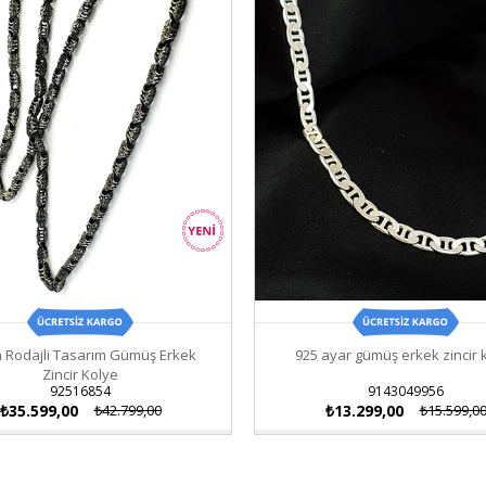
 Rodajli Tasarım Gümüş Erkek
925 ayar gümüş erkek zincir 
Zincir Kolye
92516854
9143049956
₺35.599,00
₺42.799,00
₺13.299,00
₺15.599,0