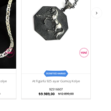
kolye
At Figürlü 925 ayar Gümüş Kolye
İtal
92516607
0
₺9.989,00
₺12.899,00