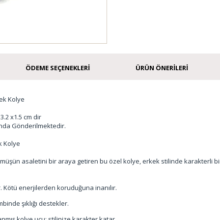
ÖDEME SEÇENEKLERI
ÜRÜN ÖNERILERI
ek Kolye
3.2 x1.5 cm dir
nda Gönderilmektedir.
k Kolye
üşün asaletini bir araya getiren bu özel kolye, erkek stilinde karakterli bi
 Kötü enerjilerden koruduğuna inanılır.
binde şıklığı destekler.
nmış kolye ucu; stilinize karakter katar.