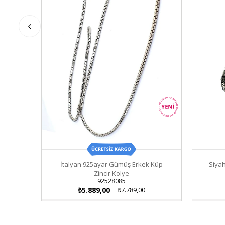
İtalyan 925ayar Gümüş Erkek Küp
Siyah
Zincir Kolye
92528085
₺5.889,00
₺7.789,00