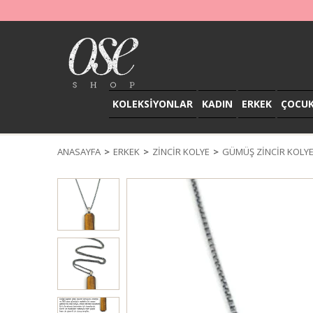
KOLEKSİYONLAR
KADIN
ERKEK
ÇOCU
ANASAYFA
ERKEK
ZİNCİR KOLYE
GÜMÜŞ ZINCIR KOLY