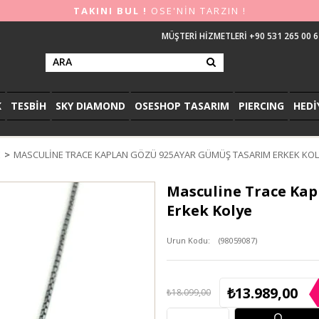
TAKINI BUL !
OSE'NİN TARZIN !
MÜŞTERİ HİZMETLERİ +90 531 265 00 6
K
TESBİH
SKY DIAMOND
OSESHOP TASARIM
PIERCING
HEDİ
E
MASCULINE TRACE KAPLAN GÖZÜ 925AYAR GÜMÜŞ TASARIM ERKEK KOL
Masculine Trace Ka
Erkek Kolye
(98059087)
₺13.989,00
₺18.099,00