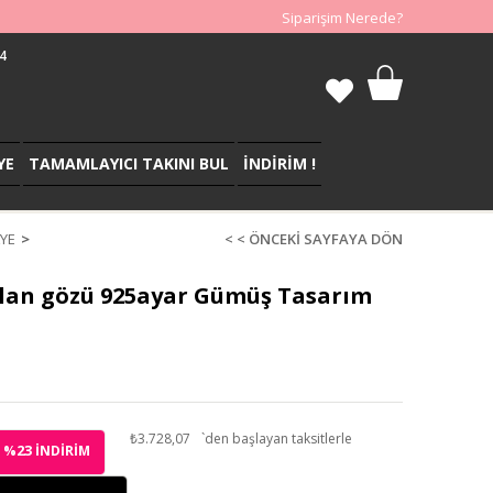
Siparişim Nerede?
4
YE
TAMAMLAYICI TAKINI BUL
İNDİRİM !
YE
< < ÖNCEKI SAYFAYA DÖN
plan gözü 925ayar Gümüş Tasarım
₺3.728,07
`den başlayan taksitlerle
23
%
İNDIRIM