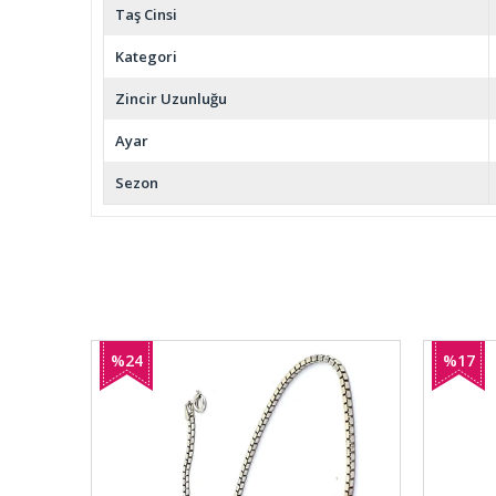
Taş Cinsi
Kategori
Zincir Uzunluğu
Ayar
Sezon
%24
%17
İndirim
İndirim