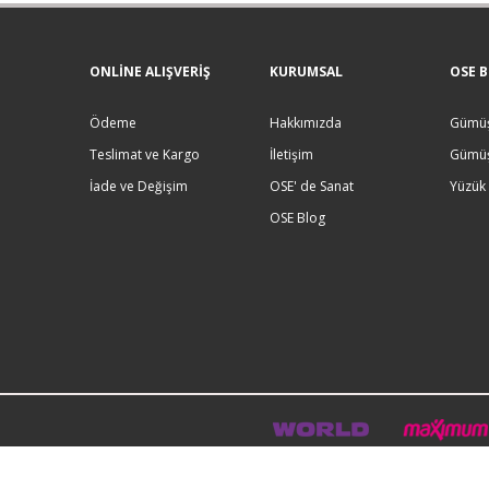
ONLINE ALIŞVERIŞ
KURUMSAL
OSE B
Ödeme
Hakkımızda
Gümüş
Teslimat ve Kargo
İletişim
Gümüş
İade ve Değişim
OSE' de Sanat
Yüzük
OSE Blog