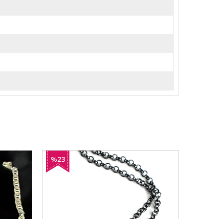
%23
%31
İndirim
İndirim