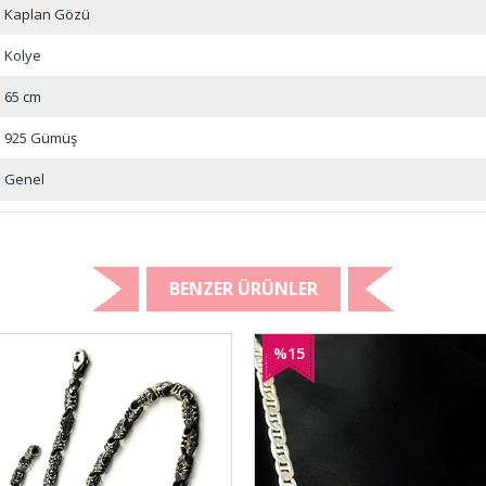
Kaplan Gözü
Kolye
65 cm
925 Gümüş
Genel
BENZER ÜRÜNLER
%15
İndirim