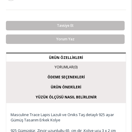
Tavsiye Et
Yorum Yaz
ÜRÜN ÖZELLIKLERI
YORUMLAR
(0)
ÖDEME SEÇENEKLERI
ÜRÜN ÖNERILERI
YÜZÜK ÖLÇÜSÜ NASIL BELIRLENIR
Masculine Trace Lapis Lazuli ve Oniks Taş detaylı 925 ayar
Gümüş Tasarım Erkek Kolye
925 Gümüştür. Zincir uzunluğu 65 cm dir .Kolye ucu 3 x 2 cm