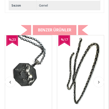
Sezon
Genel
BENZER ÜRÜNLER
%23
%17
İndirim
İndirim