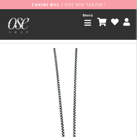
TAKINI BUL !
OSE'NİN TARZIN !
Menü