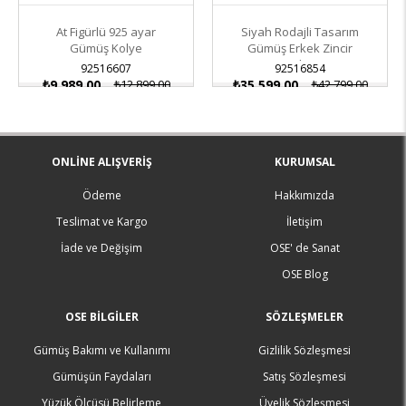
At Figürlü 925 ayar
Siyah Rodajli Tasarım
Gümüş Kolye
Gümüş Erkek Zincir
Kolye
92516607
92516854
₺9.989,00
₺12.899,00
₺35.599,00
₺42.799,00
ONLINE ALIŞVERIŞ
KURUMSAL
Ödeme
Hakkımızda
Teslimat ve Kargo
İletişim
İade ve Değişim
OSE' de Sanat
OSE Blog
OSE BILGILER
SÖZLEŞMELER
Gümüş Bakımı ve Kullanımı
Gizlilik Sözleşmesi
Gümüşün Faydaları
Satış Sözleşmesi
Yüzük Ölçüsü Belirleme
Üyelik Sözleşmesi