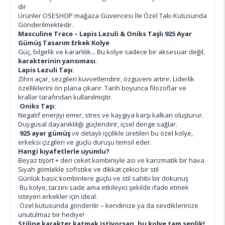
dir
Ürünler OSESHOP mağaza Güvencesi İle Özel Takı Kutusunda
Gönderilmektedir.
Masculine Trace – Lapis Lazuli & Oniks Taşlı 925 Ayar
Gümüş Tasarım Erkek Kolye
Güç, bilgelik ve kararlılık... Bu kolye sadece bir aksesuar değil,
karakterinin yansıması
.
Lapis Lazuli Taşı
:
Zihni açar, sezgileri kuvvetlendirir, özgüveni artırır. Liderlik
özelliklerini ön plana çıkarır. Tarih boyunca filozoflar ve
krallar tarafından kullanılmıştır.
Oniks Taşı
:
Negatif enerjiyi emer, stres ve kaygıya karşı kalkan oluşturur.
Duygusal dayanıklılığı güçlendirir, içsel denge sağlar.
925 ayar gümüş
ve detaylı işçilikle üretilen bu özel kolye,
erkeksi çizgileri ve güçlü duruşu temsil eder.
Hangi kıyafetlerle uyumlu?
Beyaz tişört + deri ceket kombiniyle asi ve karizmatik bir hava
Siyah gömlekle sofistike ve dikkat çekici bir stil
Günlük basic kombinlere güçlü ve stil sahibi bir dokunuş
Bu kolye, tarzını sade ama etkileyici şekilde ifade etmek
isteyen erkekler için ideal.
Özel kutusunda gönderilir – kendinize ya da sevdiklerinize
unutulmaz bir hediye!
Stiline karakter katmak istiyorsan, bu kolye tam senlik!