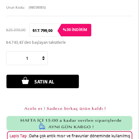
(98059085)
30
%
İNDIRIM
₺25.399,00
₺17.799,00
₺4.743,43
`den başlayan taksitlerle