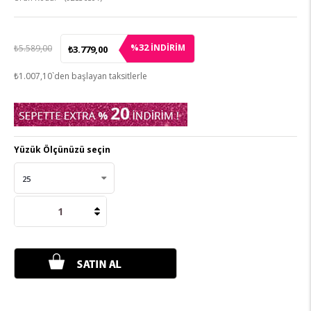
32
%
İNDIRIM
₺5.589,00
₺3.779,00
₺1.007,10
`den başlayan taksitlerle
Yüzük Ölçünüzü seçin