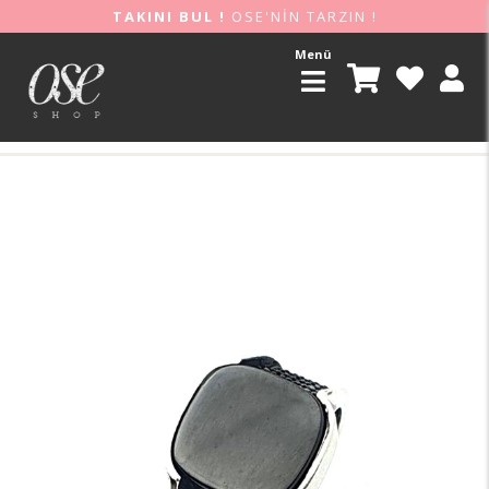
TAKINI BUL !
OSE'NİN TARZIN !
Menü