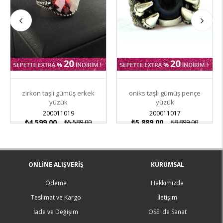
zirkon taşlı gümüş erkek
oniks taşlı gümüş pençe
yüzük
yüzük
200011019
200011017
₺4.599,00
₺5.589,00
₺5.889,00
₺8.899,00
ONLINE ALIŞVERIŞ
KURUMSAL
Ödeme
Hakkımızda
Teslimat ve Kargo
İletişim
İade ve Değişim
OSE' de Sanat