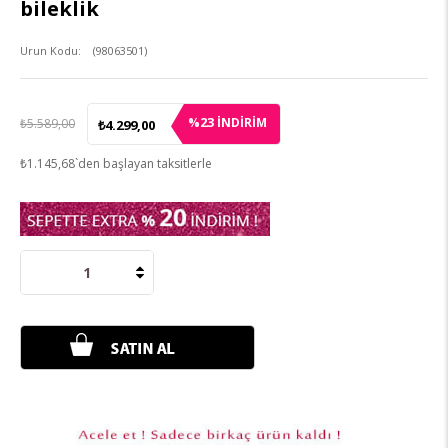
bileklik
(98063501)
23
%
İNDIRIM
₺5.589,00
₺4.299,00
₺1.145,68
`den başlayan taksitlerle