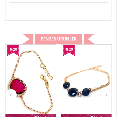
BENZER ÜRÜNLER
%20
%20
İndirim
İndirim