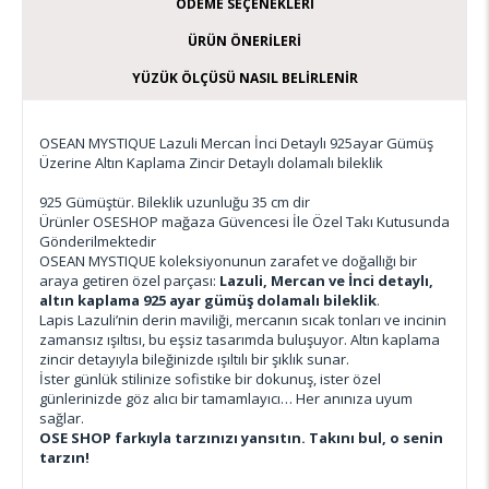
ÖDEME SEÇENEKLERI
ÜRÜN ÖNERILERI
YÜZÜK ÖLÇÜSÜ NASIL BELIRLENIR
OSEAN MYSTIQUE Lazuli Mercan İnci Detaylı 925ayar Gümüş
Üzerine Altın Kaplama Zincir Detaylı dolamalı bileklik
925 Gümüştür. Bileklik uzunluğu 35 cm dir
Ürünler OSESHOP mağaza Güvencesi İle Özel Takı Kutusunda
Gönderilmektedir
OSEAN MYSTIQUE koleksiyonunun zarafet ve doğallığı bir
araya getiren özel parçası:
Lazuli, Mercan ve İnci detaylı,
altın kaplama 925 ayar gümüş dolamalı bileklik
.
Lapis Lazuli’nin derin maviliği, mercanın sıcak tonları ve incinin
zamansız ışıltısı, bu eşsiz tasarımda buluşuyor. Altın kaplama
zincir detayıyla bileğinizde ışıltılı bir şıklık sunar.
İster günlük stilinize sofistike bir dokunuş, ister özel
günlerinizde göz alıcı bir tamamlayıcı… Her anınıza uyum
sağlar.
OSE SHOP farkıyla tarzınızı yansıtın. Takını bul, o senin
tarzın!