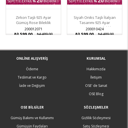
Zirkon Taşlı 925 Ayar
Siyah Oniks Taşlı İtalyan
Gümüş Rose Bileklik
Tasarımı 925 Ayar
Gümüş Rose Bileklik
200012071
200010424
₺3.599,00
₺4.489,00
₺3.599,00
₺4.489,00
ONLINE ALIŞVERIŞ
KURUMSAL
Ödeme
Hakkımızda
Teslimat ve Kargo
İletişim
İade ve Değişim
OSE' de Sanat
OSE Blog
OSE BILGILER
SÖZLEŞMELER
Gümüş Bakımı ve Kullanımı
Gizlilik Sözleşmesi
Gümüşün Faydaları
Satış Sözleşmesi