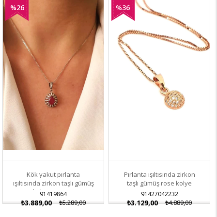
%26
%36
İndirim
İndirim
Kök yakut pırlanta
Pırlanta ışıltısında zirkon
ışıltısında zirkon taşlı gümüş
taşlı gümüş rose kolye
kolye 40+5 cm
91419864
91427042232
₺3.889,00
₺5.289,00
₺3.129,00
₺4.889,00