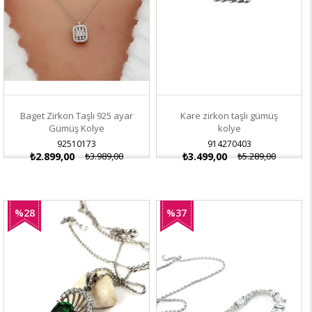
Baget Zirkon Taşlı 925 ayar
Kare zirkon taşlı gümüş
Gümüş Kolye
kolye
92510173
914270403
₺2.899,00
₺3.989,00
₺3.499,00
₺5.289,00
%28
%37
İndirim
İndirim