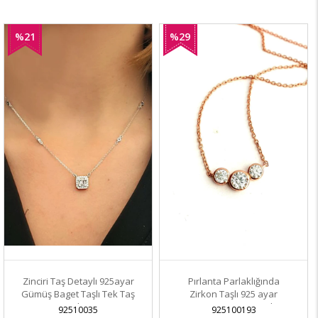
%21
%29
İndirim
İndirim
Zinciri Taş Detaylı 925ayar
Pırlanta Parlaklığında
Gümüş Baget Taşlı Tek Taş
Zirkon Taşlı 925 ayar
Kolye
Gümüş Rose Tria Kolye
92510035
925100193