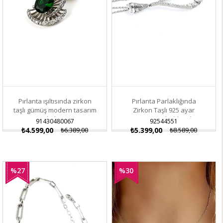
Pırlanta ışıltısında zirkon
Pırlanta Parlaklığında
taşlı gümüş modern tasarım
Zirkon Taşlı 925 ayar
kolye
Gümüş Damla Şık Kolye
91430480067
92544551
₺4.599,00
₺6.389,00
₺5.399,00
₺8.589,00
%27
%30
İndirim
İndirim