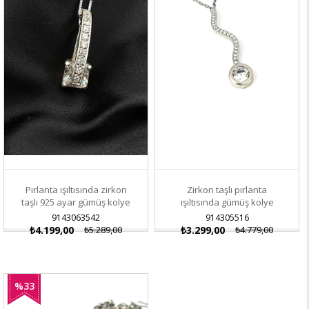
Pırlanta ışıltısında zirkon
Zirkon taşlı pırlanta
taşlı 925 ayar gümüş kolye
ışıltısında gümüş kolye
9143063542
914305516
₺4.199,00
₺5.289,00
₺3.299,00
₺4.779,00
%33