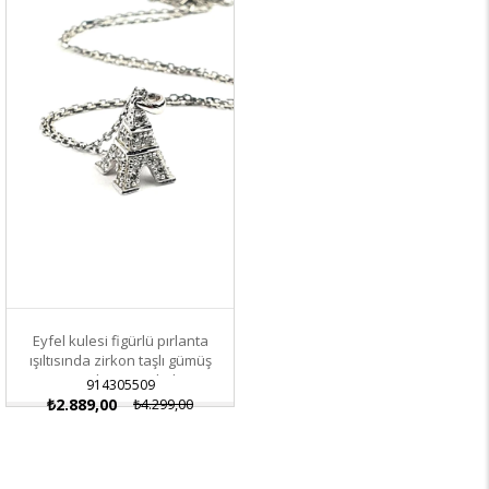
İndirim
Eyfel kulesi figürlü pırlanta
ışıltısında zirkon taşlı gümüş
minimal tasarım kolye
914305509
₺2.889,00
₺4.299,00