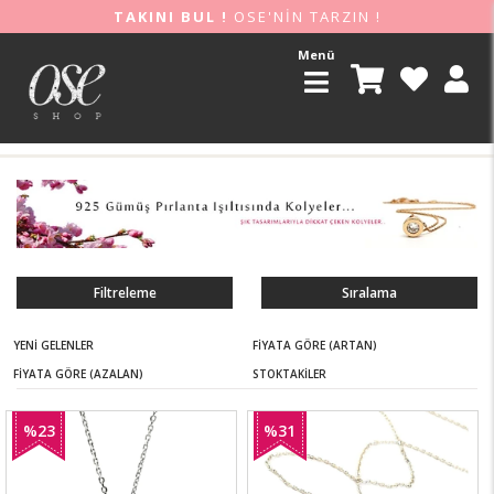
TAKINI BUL !
OSE'NİN TARZIN !
Menü
Filtreleme
Sıralama
YENI GELENLER
FIYATA GÖRE (ARTAN)
FIYATA GÖRE (AZALAN)
STOKTAKILER
%23
%31
İndirim
İndirim