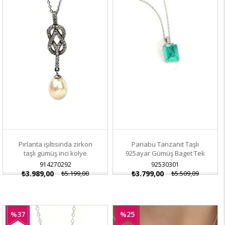
Pırlanta ışıltısında zirkon
Pariabu Tanzanit Taşlı
taşlı gümüş inci kolye
925ayar Gümüş Baget Tek
Taş Kolye
914270292
92530301
₺3.989,00
₺5.199,00
₺3.799,00
₺5.509,09
%37
%25