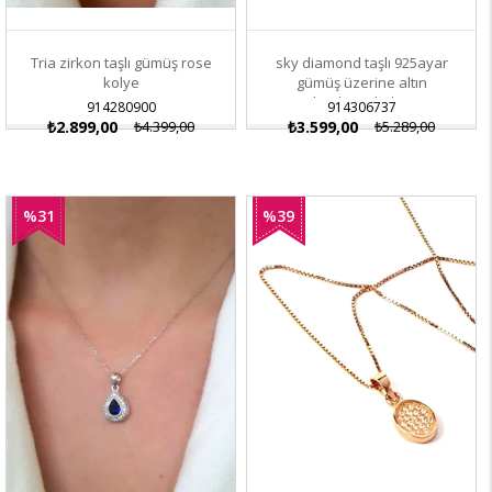
Tria zirkon taşlı gümüş rose
sky diamond taşlı 925ayar
kolye
gümüş üzerine altın
kaplama kolye
914280900
914306737
₺2.899,00
₺4.399,00
₺3.599,00
₺5.289,00
%31
%39
İndirim
İndirim