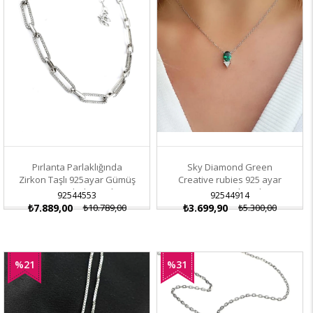
Pırlanta Parlaklığında
Sky Diamond Green
Zirkon Taşlı 925ayar Gümüş
Creative rubies 925 ayar
Tasarım Choker Kolye
gümüş Damla Kolye
92544553
92544914
₺7.889,00
₺10.789,00
₺3.699,90
₺5.300,00
%21
%31
İndirim
İndirim