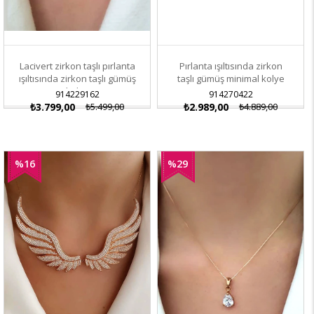
Lacivert zirkon taşlı pırlanta
Pırlanta ışıltısında zirkon
ışıltısında zirkon taşlı gümüş
taşlı gümüş minimal kolye
kolye
914229162
914270422
₺3.799,00
₺5.499,00
₺2.989,00
₺4.889,00
%16
%29
İndirim
İndirim