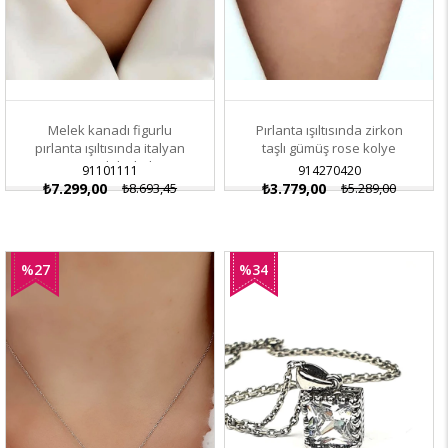
Melek kanadı figurlu
Pırlanta ışıltısında zirkon
pırlanta ışıltısında italyan
taşlı gümüş rose kolye
tasarimi luks kolye
91101111
914270420
₺7.299,00
₺8.693,45
₺3.779,00
₺5.289,00
%27
%34
İndirim
İndirim