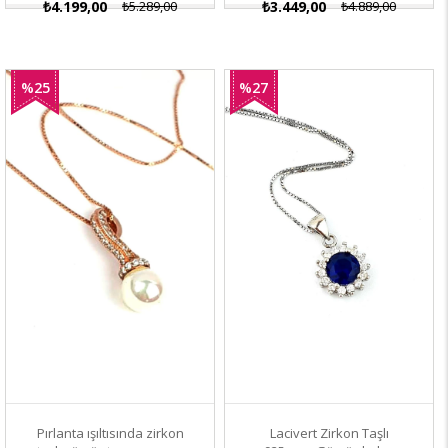
₺4.199,00
₺5.289,00
₺3.449,00
₺4.889,00
%25
%27
İndirim
İndirim
Pırlanta ışıltısında zirkon
Lacivert Zirkon Taşlı