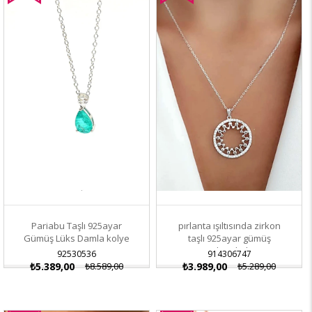
İndirim
İndirim
Pariabu Taşlı 925ayar
pırlanta ışıltısında zirkon
Gümüş Lüks Damla kolye
taşlı 925ayar gümüş
modern kolye
92530536
914306747
₺5.389,00
₺8.589,00
₺3.989,00
₺5.289,00