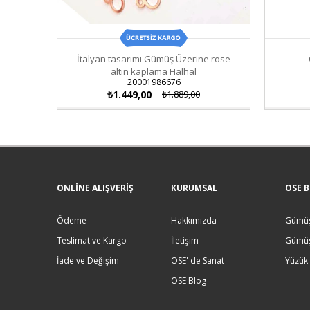
İtalyan tasarımı Gümüş Üzerine rose
altın kaplama Halhal
20001986676
₺1.449,00
₺1.889,00
ONLINE ALIŞVERIŞ
KURUMSAL
OSE B
Ödeme
Hakkımızda
Gümüş
Teslimat ve Kargo
İletişim
Gümüş
İade ve Değişim
OSE' de Sanat
Yüzük
OSE Blog