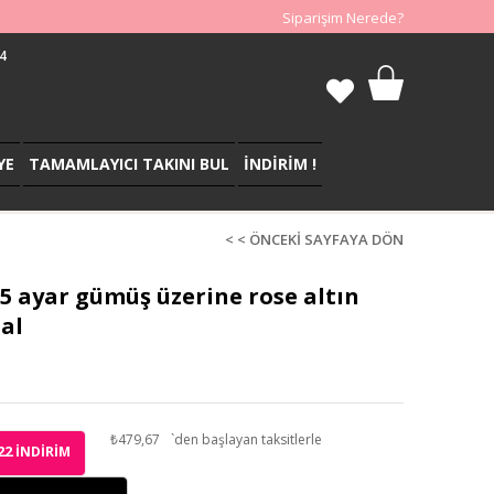
Siparişim Nerede?
4
YE
TAMAMLAYICI TAKINI BUL
İNDİRİM !
< < ÖNCEKI SAYFAYA DÖN
25 ayar gümüş üzerine rose altın
al
₺479,67
`den başlayan taksitlerle
22
İNDIRIM