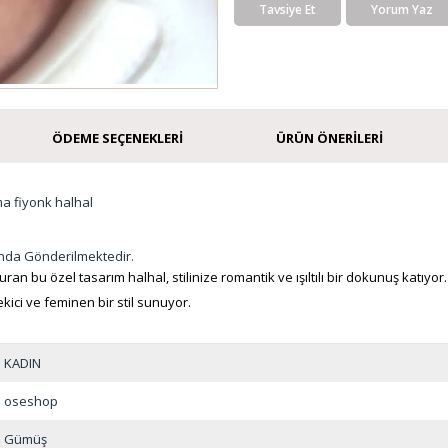
Tavsiye Et
Yorum Yaz
ÖDEME SEÇENEKLERI
ÜRÜN ÖNERILERI
ma fiyonk halhal
nda Gönderilmektedir.
şturan bu özel tasarım halhal, stilinize romantik ve ışıltılı bir dokunuş kat
kici ve feminen bir stil sunuyor.
KADIN
oseshop
Gümüş