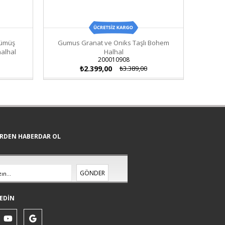
 Gümüş
Gumus Granat ve Oniks Taşlı Bohem
Ay
halhal
Halhal
200010908
₺2.399,00
₺3.389,00
ERDEN HABERDAR OL
GÖNDER
EDİN