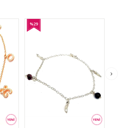
%29
%23
İndirim
İndirim