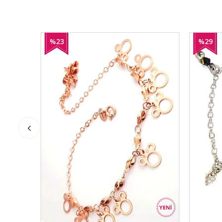
%23
%29
İndirim
İndirim