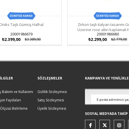
Oniks Taşlı Gümüş Halhal
Zirkon taşlı italyan tasarımı
Üzerine rose altın kaplamalı 
20001986679
20001986680
₺2.399,00
₺3.389,00
₺2.299,00
₺2.779,00
ILGILER
SÖZLEŞMELER
KAMPANYA VE YENİLİKL
 Bakımı ve Kullanımı
Gizlilik Sözleşmesi
ün Faydaları
Satış Sözleşmesi
 Ölçüsü Belirleme
Üyelik Sözleşmesi
SOSYAL MEDYADA TAKİP 