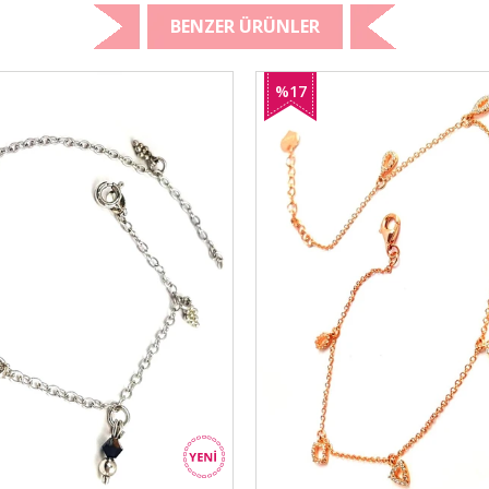
BENZER ÜRÜNLER
%17
İndirim