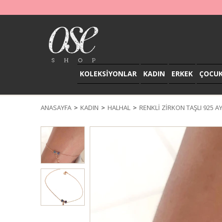
KOLEKSİYONLAR
KADIN
ERKEK
ÇOCU
ANASAYFA
KADIN
HALHAL
RENKLI ZIRKON TAŞLI 925 