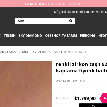
TAKINI BUL !
OSE'NİN TARZIN !
MÜŞTERİ HİZMETLERİ +90 531 265 00 6
K
TESBİH
SKY DIAMOND
OSESHOP TASARIM
PIERCING
HEDİ
AYAR GÜMÜŞ ÜZERINE ROSE ALTIN KAPLAMA FIYONK HALHAL
renkli zirkon taşlı 9
kaplama fiyonk halh
(99111404)
₺1.799,90
%
₺2.300,00