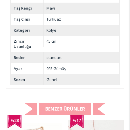
Taş Rengi
Mavi
Taş Cinsi
Turkuaz
Kategori
Kolye
Zincir
45 cm
Uzunluğu
Beden
standart
Ayar
925 Gümüş
Sezon
Genel
BENZER ÜRÜNLER
%28
%17