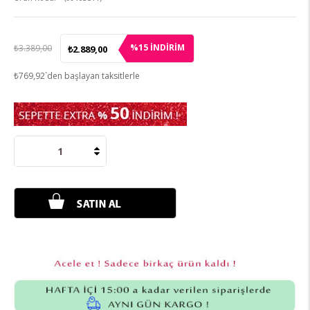
15
%
İNDIRIM
₺3.389,00
₺2.889,00
₺769,92
`den başlayan taksitlerle