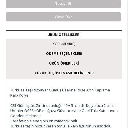
Tavsiye Et
Yorum Yaz
ÜRÜN ÖZELLIKLERI
YORUMLAR
(0)
ÖDEME SEÇENEKLERI
ÜRÜN ÖNERILERI
YÜZÜK ÖLÇÜSÜ NASIL BELIRLENIR
Turkuaz Taşlı 925ayar Gümüş Üzerine Rose Altın Kaplama
Kalp Kolye
925 Gümüştür. Zincir uzunluğu 40 + 5 cm dir Kolye ucu 2 cm dir
Ürünler OSESHOP mağaza Güvencesi İle Özel Takı Kutusunda
Gönderilmektedir.
Zarafetin ve enerjinin en romantik hali…
Turkuaz taşın huzur veren tonu ile kalp figürünün aşk dolu