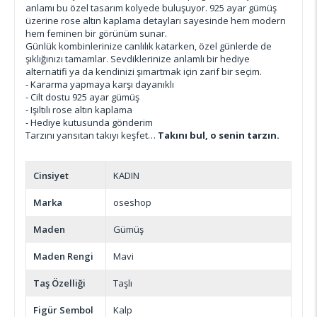
anlamı bu özel tasarım kolyede buluşuyor. 925 ayar gümüş
üzerine rose altın kaplama detayları sayesinde hem modern
hem feminen bir görünüm sunar.
Günlük kombinlerinize canlılık katarken, özel günlerde de
şıklığınızı tamamlar. Sevdiklerinize anlamlı bir hediye
alternatifi ya da kendinizi şımartmak için zarif bir seçim.
- Kararma yapmaya karşı dayanıklı
- Cilt dostu 925 ayar gümüş
- Işıltılı rose altın kaplama
- Hediye kutusunda gönderim
Tarzını yansıtan takıyı keşfet…
Takını bul, o senin tarzın.
Cinsiyet
KADIN
Marka
oseshop
Maden
Gümüş
Maden Rengi
Mavi
Taş Özelliği
Taşlı
Figür Sembol
Kalp