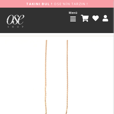
TAKINI BUL !
OSE'NİN TARZIN !
Menü