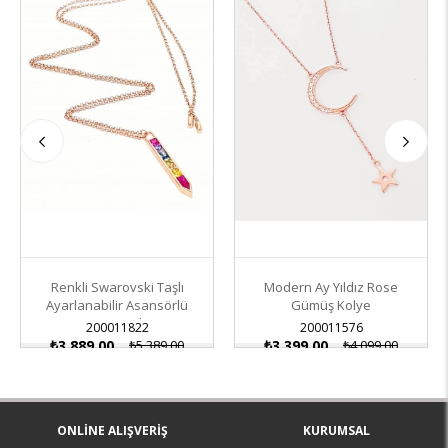
İndirim
İndirim
Renkli Swarovski Taşlı
Modern Ay Yıldız Rose
Ayarlanabilir Asansörlü
Gümüş Kolye
Gümüş Kolye
200011822
200011576
₺3.889,00
₺5.389,00
₺3.399,00
₺4.099,00
ONLINE ALIŞVERIŞ
KURUMSAL